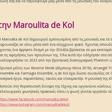
ωνή σας και να ταξιδέψουμε μαζί μέσα από τις μουσικές του κόσμου
ην Maroulita de Kol
Η Maroulita de Kol δημιουργεί εμπνευσμένη από τις μουσικές και τα 
παρουσιάζει εκ νέου μέσα από ένα σύγχρονο φακό. Έχοντας σπουδάσ
έχοντας ένα άρρηκτο δεσμό με την Ελλάδα βρίσκεται σε μια εκτεταμέν
και τις αφηγήσεις των προγόνων της. Όλα αυτά την οδήγησαν στα σόλ
κυκλοφορήσαν το 2023 από την βρετανική δισκογραφική Phantom L
Ιδρυτικό μέλος των Reverse Mode (άλμπουμ Mora 2018), Arcangel T
Ensemble και Farmagia Ensemble, η de Kol έχει δώσει συναυλίες σε 
θεατρικά έργα, παραστάσεις, ταινίες και ντοκιμαντέρ. Η μουσική της
Πιστεύει στη θεραπευτική δύναμη της τέχνης και οργανώνει κύκλου
τελετουργικές φωνητικές πρακτικές όπου η φωνή γίνεται εργαλείο 
https://www.facebook.com/maroulita.dekol
https://www.instagram.com/maroulitadekol/