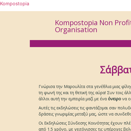
Kompostopia
Kompostopia Non Profi
Organisation
Σάββατ
Γνώρισα την Μαρουλίτα στα γενέθλια μιας φίλη
τη φωνή της και τη θετική της αύρα! Συν τοις 
άλλοι αυτή την εμπειρία μαζί με ένα
όνειρο
να 
Αυτές τις εκδηλώσεις τις φαντάζομαι σαν πολυ
δράσεις γνωριμίας μεταξύ μας, ώστε να συνδεθο
Οι Εκδηλώσεις Σύνδεσης Κοινότητας έχουν πλέο
από 1.5 χρόνο, με γειτόνισσες τις υπέροχες βε