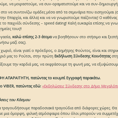
ούμε, να μοιραστούμε, να συν-οραματιστούμε και να συν-δημιουργ
 στο να συντονίζω ομάδες μέσα από τα σεμινάρια που εισηγούμαι (
ην Επαρχία, και άλλα) και να να γνωριστούμε παίζοντας! Ο καθένας 
ε το παιχνίδι σύνδεσης – speed dating! Καλή ευκαιρία επίσης να γν
ημείες τους!!
ργασία,
καλώ επίσης 2-3 άτομα
να βοηθήσουν στο στήσιμο και ξεστή
ήσω μαζί σας).
ωριό, είναι γιατί ο πρόεδρος, ο Δημήτρης Φούντος, είναι και στηρι
ριό μας το Ρούτσι, στην πρώτη
Εκδήλωση Σύνδεσης Κοινότητας
στη
νοίξουμε την καρδιά μας, να εκφράσουμε τη φωνή μας, να εξυψώσου
ΦΗ ΑΠΑΡΑΙΤΗΤΗ, πατώντας το κουμπί Εγγραφή παρακάτω.
το VIBER, πατώντας εδώ:
«Εκδηλώσεις Σύνδεσης στο Δήμο Μεγαλό
όσεις του Κόσμου
θα τραγουδήσουμε παραδοσιακά τραγούδια από διάφορες χώρες. Θα 
με μια όμορφη, φιλική ατμόσφαιρα όπου όλοι μπορούν να συμμετέχ