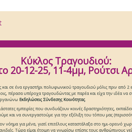
t
Κύκλος Τραγουδιού:
ο 20-12-25, 11-4μμ, Ρούτσι Α
ς και σε ένα εργαστήρι πολυφωνικού τραγουδιού μόλις πριν από 2 
άλλοις, πέρασα υπέροχα τραγουδώντας με παρέα και είχα την ιδέα ν
οργανώνω
Εκδηλώσεις Σύνδεσης Κοινότητας
.
διάστατες εμπειρίες που συνδυάζουν κοινές δραστηριότητες, εκπαίδ
ύμε και να συνεργαστούμε για την εξέλιξη του τόπου μας (περισσότ
ν νόημα για μένα, γιατί επιτέλους καταστάλαξα στο ημι-ορεινό χω
λανιδιές. Τώρα είμαι έτοιμη να γνωρίσω επίσης τους ανθρώπινους γ